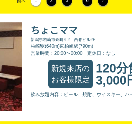
1
2
3
6
7
前へ
ちょこママ
新潟県柏崎市錦町4-2 西巻ビル2F
柏崎駅(640m)東柏崎駅(790m)
営業時間：20:00〜00:00
定休日：なし
120
新規来店の
3,000
お客様限定
飲み放題内容：ビール、焼酎、ウイスキー、ハ