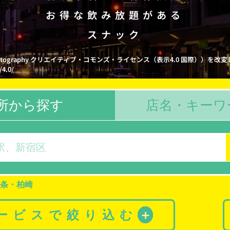
お得な飲み放題がある
スナック
hotography クリエイティブ・コモンズ・ライセンス（表示4.0 国際））を改
/4.0/
所から探す
店名・キーワ
条・柏崎
サービスで絞り込む
＋