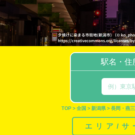
夕焼けに染まる市街地(新潟市) （© ko_p
https://creativecommons.org/licenses/by
駅名・住
TOP
>
全国
>
新潟県
>
長岡・燕三
エリア/