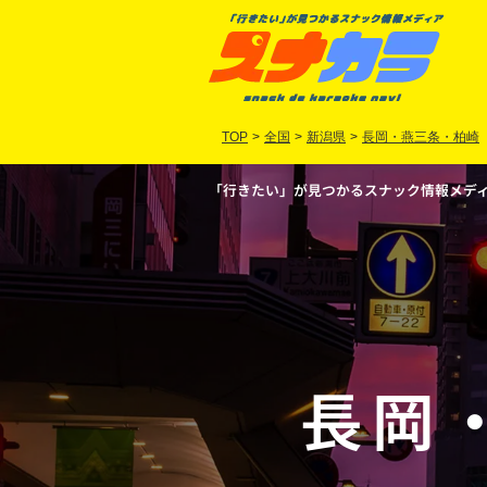
TOP
>
全国
>
新潟県
>
長岡・燕三条・柏崎
「行きたい」が見つかるスナック情報メディア
長岡