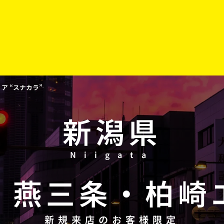
 “スナカラ”
新潟県
Niigata
・
燕三条
・
柏崎
新規来店のお客様限定