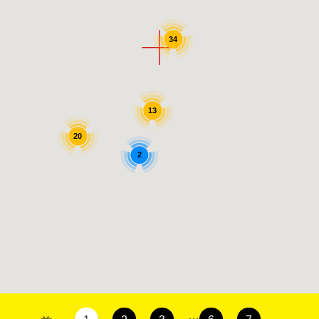
34
13
20
2
…