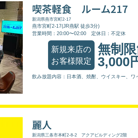
喫茶軽食 ルーム217
新潟県燕市宮町2-17
燕市宮町2-17(JR燕駅 徒歩3分)
営業時間：20:00〜02:00
定休日：不定休
無制限
新規来店の
3,000
お客様限定
飲み放題内容：日本酒、焼酎、ウイスキー、ワ
麗人
新潟県三条市本町2-8-2 アクアビルディング2階